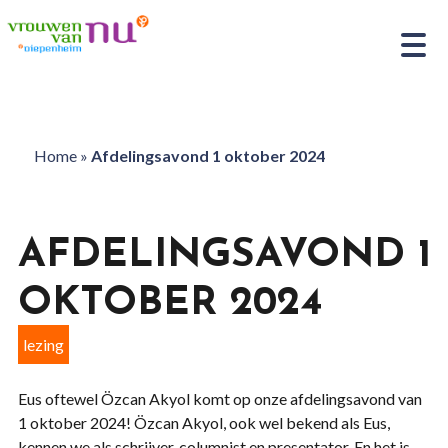
Home
»
Afdelingsavond 1 oktober 2024
AFDELINGSAVOND 1
OKTOBER 2024
lezing
Eus oftewel Özcan Akyol komt op onze afdelingsavond van
1 oktober 2024! Özcan Akyol, ook wel bekend als Eus,
kennen we als schrijver, columnist en presentator. En het is