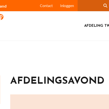
land
Contact
Inloggen
AFDELING T
AFDELINGSAVOND