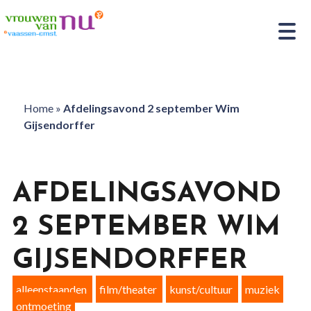
Home
»
Afdelingsavond 2 september Wim
Gijsendorffer
AFDELINGSAVOND
2 SEPTEMBER WIM
GIJSENDORFFER
alleenstaanden
film/theater
kunst/cultuur
muziek
ontmoeting