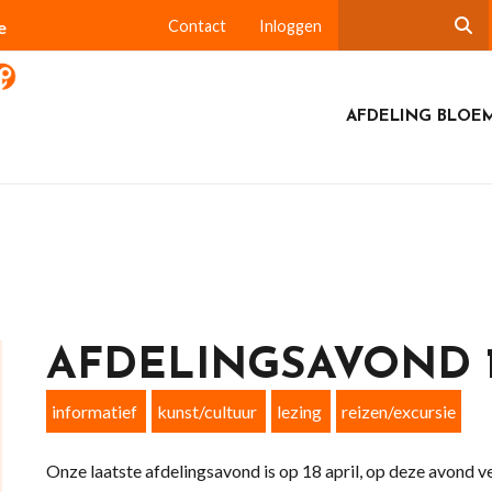
e
Contact
Inloggen
AFDELING BLOE
AFDELINGSAVOND 1
informatief
kunst/cultuur
lezing
reizen/excursie
Onze laatste afdelingsavond is op 18 april, op deze avond v