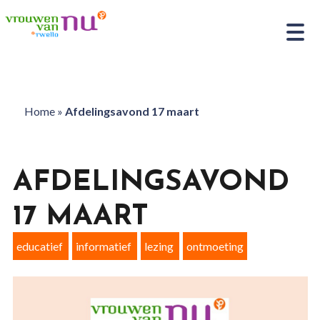
Home
»
Afdelingsavond 17 maart
AFDELINGSAVOND
17 MAART
educatief
informatief
lezing
ontmoeting