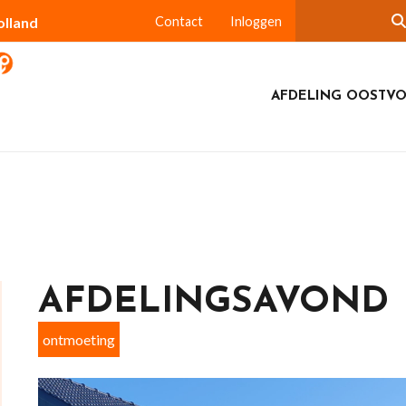
olland
Contact
Inloggen
AFDELING OOSTV
AFDELINGSAVOND
ontmoeting