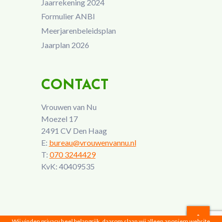
Jaarrekening 2024
Formulier ANBI
Meerjarenbeleidsplan
Jaarplan 2026
CONTACT
Vrouwen van Nu
Moezel 17
2491 CV Den Haag
E:
bureau@vrouwenvannu.nl
T:
070 3244429
KvK: 40409535
Wij vinden privacy heel belangrijk, daarom slaan wij alleen anoniem website