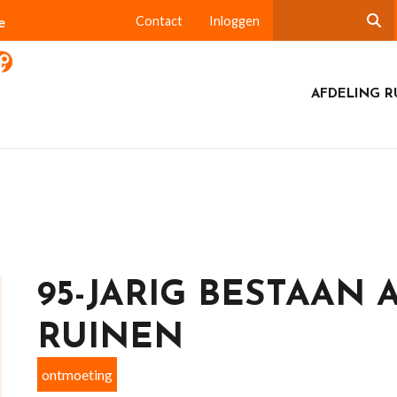
e
Contact
Inloggen
AFDELING R
95-JARIG BESTAAN 
RUINEN
ontmoeting