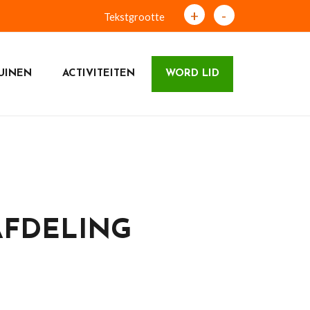
+
-
Tekstgrootte
UINEN
ACTIVITEITEN
WORD LID
AFDELING