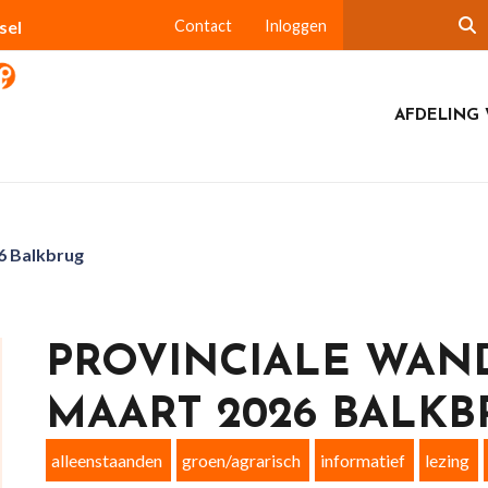
sel
Contact
Inloggen
AFDELING 
6 Balkbrug
PROVINCIALE WAN
MAART 2026 BALKB
alleenstaanden
groen/agrarisch
informatief
lezing