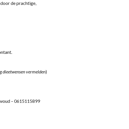
door de prachtige,
ontant.
g dieetwensen vermelden
)
stwoud – 0615115899