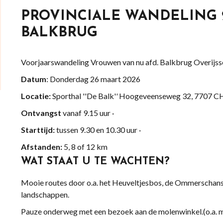
PROVINCIALE WANDELING 
BALKBRUG
Voorjaarswandeling Vrouwen van nu afd. Balkbrug Overijss
Datum
: Donderdag 26 maart 2026
Locatie:
Sporthal ''De Balk'
'
Hoogeveenseweg 32, 7707 
Ontvangst
vanaf 9.15 uur ·
Starttijd:
tussen 9.30 en 10.30 uur ·
Afstanden:
5, 8 of 12 km
WAT STAAT U TE WACHTEN?
Mooie routes door o.a. het Heuveltjesbos, de Ommerschans
landschappen.
Pauze onderweg met een bezoek aan de molenwinkel.(o.a. m