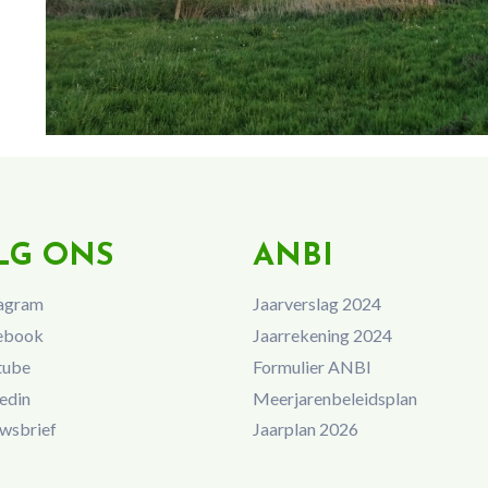
LG ONS
ANBI
agram
Jaarverslag 2024
ebook
Jaarrekening 2024
tube
Formulier ANBI
edin
Meerjarenbeleidsplan
wsbrief
Jaarplan 2026