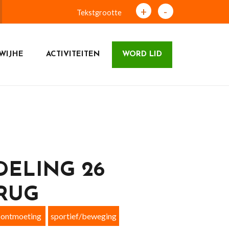
+
-
Tekstgrootte
WIJHE
ACTIVITEITEN
WORD LID
DELING 26
RUG
ontmoeting
sportief/beweging