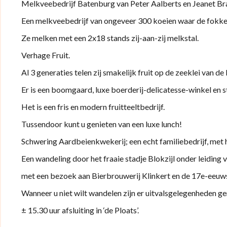
Melkveebedrijf Batenburg van Peter Aalberts en Jeanet Bra
Een melkveebedrijf van ongeveer 300 koeien waar de fokkeri
Ze melken met een 2x18 stands zij-aan-zij melkstal.
Verhage Fruit.
Al 3 generaties telen zij smakelijk fruit op de zeeklei van 
Er is een boomgaard, luxe boerderij-delicatesse-winkel en st
Het is een fris en modern fruitteeltbedrijf.
Tussendoor kunt u genieten van een luxe lunch!
Schwering Aardbeienkwekerij; een echt familiebedrijf, met 
Een wandeling door het fraaie stadje Blokzijl onder leiding v
met een bezoek aan Bierbrouwerij Klinkert en de 17e-eeuw
Wanneer u niet wilt wandelen zijn er uitvalsgelegenheden ge
± 15.30 uur afsluiting in ‘de Ploats’.