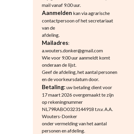
mail vanaf 9.00 uur.
Aanmelden
kan via agrarische
contactpersoon of het secretariaat
van de
afdeling.
Mailadres
:
a.wouters.donker@gmail.com
Wie voor 9.00 uur aanmeldt komt
onderaan de lijst.
Geef de afdeling, het aantal personen
en de voorkeursdatum door.
Betaling:
uw betaling dient voor
17 maart 2026 overgemaakt te zijn
op rekeningnummer
NL79RABO0323144918 t.n.v. A.A.
Wouters-Donker
onder vermelding van het aantal
personen en afdeling.