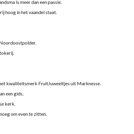
ndsma is meer dan een passie.
j hoog in het vaandel staat.
de Noordoostpolder.
okerij.
het kwaliteitsmerk FruitJuweeltjes uit Marknesse.
an een gids,
se kerk.
noeg om even te zitten.