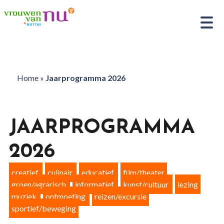
Home
»
Jaarprogramma 2026
JAARPROGRAMMA
2026
creatief
culinair
educatief
film/theater
groen/agrarisch
informatief
kunst/cultuur
lezing
muziek
ontmoeting
reizen/excursie
sportief/beweging