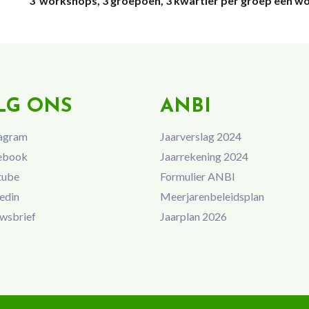
3 workshops, 3 groepoen, 3 kwartier per groep een w
LG ONS
ANBI
agram
Jaarverslag 2024
ebook
Jaarrekening 2024
tube
Formulier ANBI
edin
Meerjarenbeleidsplan
wsbrief
Jaarplan 2026