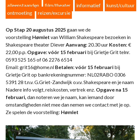
alleenstaanden
film/theater
informatief
kunst/cultuur
ontmoeting
reizen/excursie
Op Stap
20 augustus 2025
gaan we de
voorstelling
Hømlet
van William Shakespeare bezoeken in
Shakespeare theater Diever
Aanvang:
20.30 uur
Kosten:
€
22,00 p.p.
Opgave:
vóór 15 februari
bij Grietje Grit telnr.
0593 525 165 of 06 2276 6514
Email: grit16@home.nl
Betalen: vóór 15 februari
bij
Grietje Grit op bankrekeningnummer: NL02RABO 0306
5391 28 t.n.v. G.Griet-Zandwijk o.v.v. Shakespeare en je naam
Nadere info volgt, reiskosten, vertrek enz.
Opgave na 15
februari,
dan noteren we je naam, kan iemand door
omstandigheden niet mee dan nemen we contact met je op.
Ze spelen de voorstelling:
Hømlet