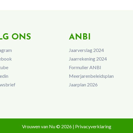
LG ONS
ANBI
agram
Jaarverslag 2024
ebook
Jaarrekening 2024
tube
Formulier ANBI
edin
Meerjarenbeleidsplan
wsbrief
Jaarplan 2026
Vrouwen van Nu © 2026 |
Privacyverklaring