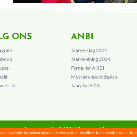
LG ONS
ANBI
agram
Jaarverslag 2024
ebook
Jaarrekening 2024
tube
Formulier ANBI
edin
Meerjarenbeleidsplan
wsbrief
Jaarplan 2026
Vrouwen van Nu © 2026 |
Privacyverklaring
noniem website bezoeken op voor de rest plaatsen wij alleen functionele cookies, bij