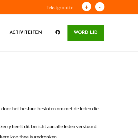
+
-
Tekstgrootte
ACTIVITEITEN
WORD LID
er door het bestuur besloten om met de leden die
rry heeft dit bericht aan alle leden verstuurd.
kkere kop thee is gedronken.