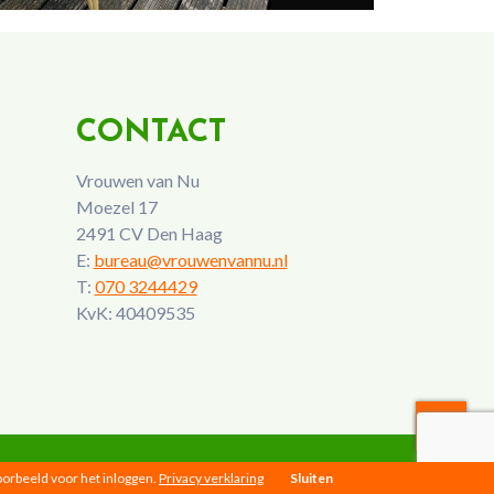
CONTACT
Vrouwen van Nu
Moezel 17
2491 CV Den Haag
E:
bureau@vrouwenvannu.nl
T:
070 3244429
KvK: 40409535
voorbeeld voor het inloggen.
Privacy verklaring
Sluiten