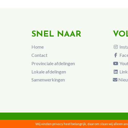
SNEL NAAR
VO
Home
Inst
Contact
Fac
Provinciale afdelingen
You
Lokale afdelingen
Link
Samenwerkingen
Nieu
Wij vinden privacy heel belangrijk, daarom slaan wij alleen a