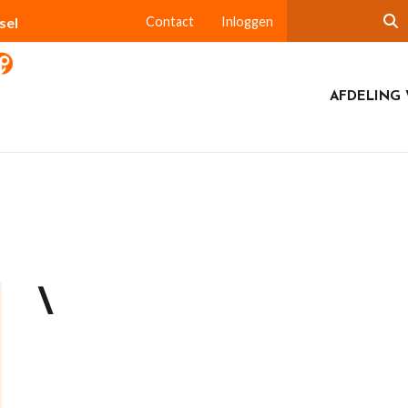
sel
Contact
Inloggen
AFDELING 
\