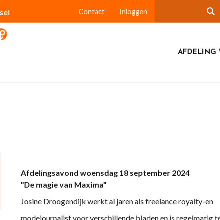
sel
Contact
Inloggen
AFDELING 
Afdelingsavond woensdag 18 september 2024
"De magie van Maxima"
Josine Droogendijk werkt al jaren als freelance royalty-en
modejournalist voor verschillende bladen en is regelmatig t