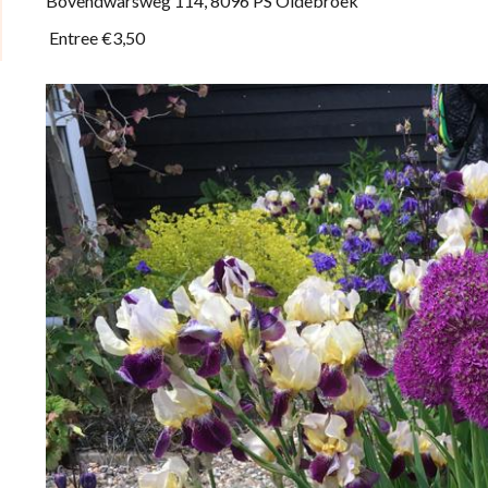
Bovendwarsweg 114, 8096 PS 
Entree €3,50