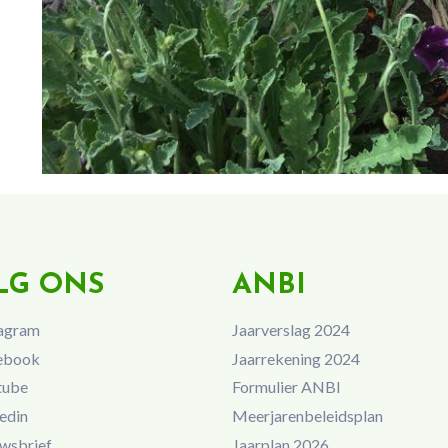
LG ONS
ANBI
agram
Jaarverslag 2024
ebook
Jaarrekening 2024
tube
Formulier ANBI
edin
Meerjarenbeleidsplan
wsbrief
Jaarplan 2026