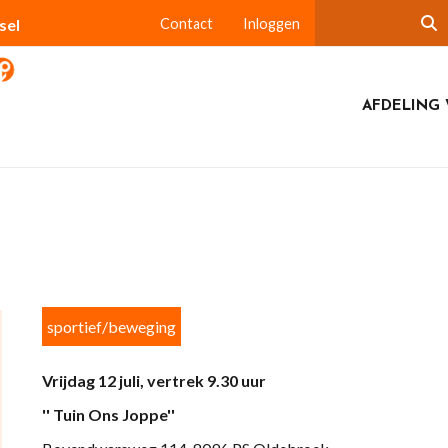
sel
Contact
Inloggen
AFDELING 
sportief/beweging
Vrijdag 12 juli, vertrek 9.30 uur
'' Tuin Ons Joppe''