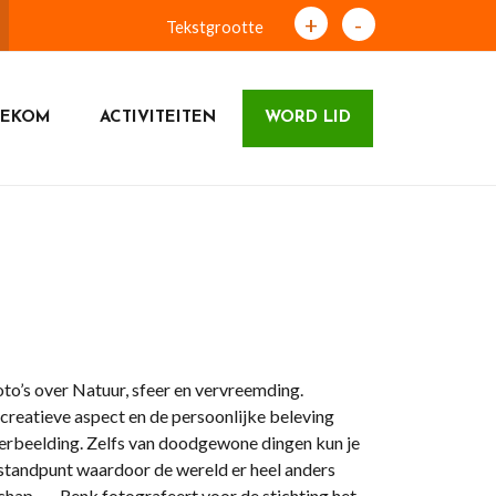
+
-
Tekstgrootte
NEKOM
ACTIVITEITEN
WORD LID
’s over Natuur, sfeer en vervreemding.
 creatieve aspect en de persoonlijke beleving
verbeelding. Zelfs van doodgewone dingen kun je
 standpunt waardoor de wereld er heel anders
ndschap. Renk fotografeert voor de stichting het