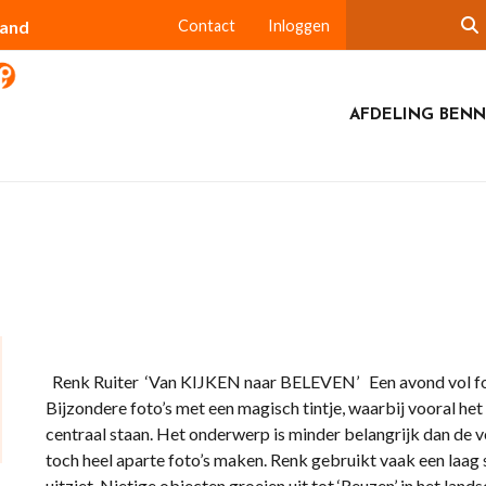
land
Contact
Inloggen
AFDELING BEN
Renk Ruiter ‘Van KIJKEN naar BELEVEN’ Een avond vol foto
Bijzondere foto’s met een magisch tintje, waarbij vooral het
centraal staan. Het onderwerp is minder belangrijk dan de 
toch heel aparte foto’s maken. Renk gebruikt vaak een laag
uitziet. Nietige objecten groeien uit tot ‘Reuzen’ in het la