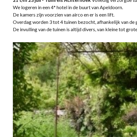
We logeren in een 4* hotel in de buurt van Apeldoorn.
De kamers zijn voorzien van airco en er is een lift.
Overdag worden 3 tot 4 tuinen bezocht, afhankelijk van de g
De invulling van de tuinen is altijd divers, van kleine tot gro