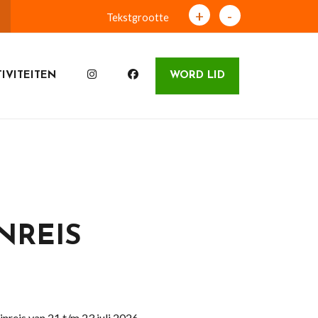
+
-
Tekstgrootte
IVITEITEN
WORD LID
INREIS
nreis van 21 t/m 23 juli 2026