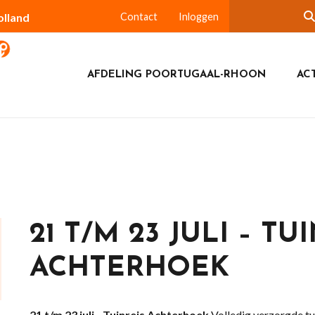
olland
Contact
Inloggen
AFDELING POORTUGAAL-RHOON
ACT
21 T/M 23 JULI – TU
ACHTERHOEK
21 t/m 23 juli - Tuinreis Achterhoek
Volledig verzorgde tui