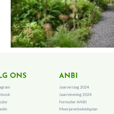
LG ONS
ANBI
agram
Jaarverslag 2024
ebook
Jaarrekening 2024
tube
Formulier ANBI
edin
Meerjarenbeleidsplan