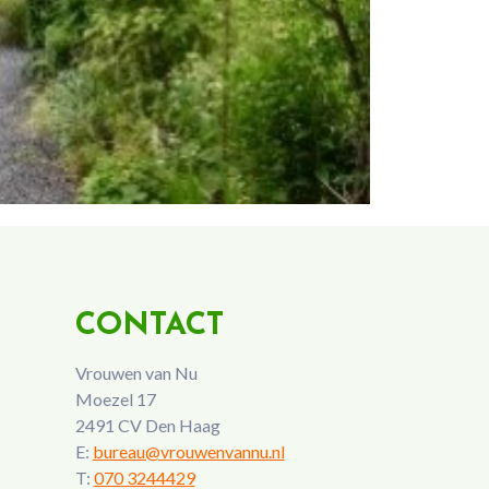
CONTACT
Vrouwen van Nu
Moezel 17
2491 CV Den Haag
E:
bureau@vrouwenvannu.nl
T:
070 3244429