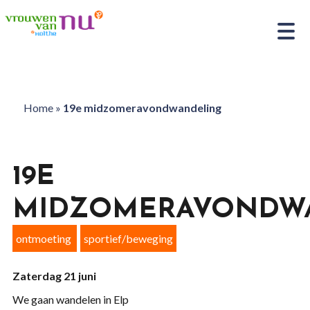
Home
»
19e midzomeravondwandeling
19E
MIDZOMERAVONDW
ontmoeting
sportief/beweging
Zaterdag 21 juni
We gaan wandelen in Elp