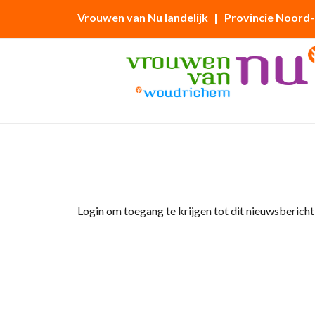
Vrouwen van Nu landelijk
| Provincie Noord
Home
»
Afdelingsnieuws
»
Wandeling VvN in
Login om toegang te krijgen tot dit nieuwsbericht