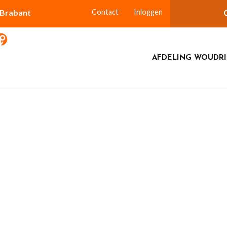
-Brabant
Contact
Inloggen
AFDELING WOUDR
 Heusden op woensdag 3 december 2025