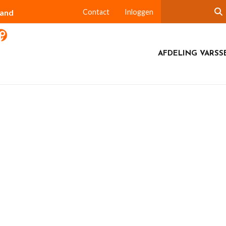
land
Contact
Inloggen
AFDELING VARSS
nhorst