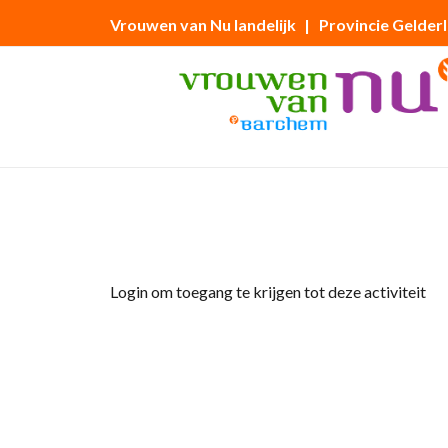
Vrouwen van Nu landelijk
| Provincie Gelder
Home
»
Uitstapje naar Museum STAAL in A
Login om toegang te krijgen tot deze activiteit