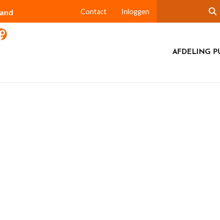
land
Contact
Inloggen
AFDELING P
jeenkomsten