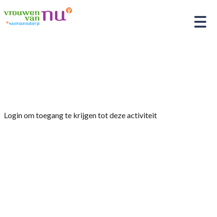
Home
»
AFSLUITING VAN HET SEIZOEN MET
BBQ & AART EN HARRIËTTE
Login om toegang te krijgen tot deze activiteit