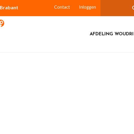
-Brabant
Contact
Inloggen
AFDELING WOUDR
 februari Arie Bouman Planten