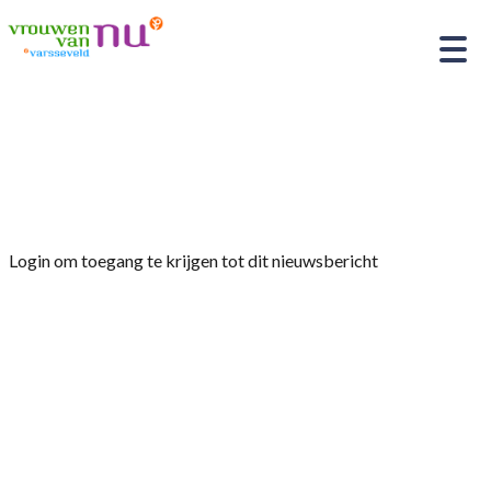
Home
»
Afdelingsnieuws
»
Verslag 28-01-2026
jaarvergadering met muziekbingo
Login om toegang te krijgen tot dit nieuwsbericht