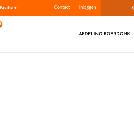
-Brabant
Contact
Inloggen
AFDELING BOERDONK
eel 1