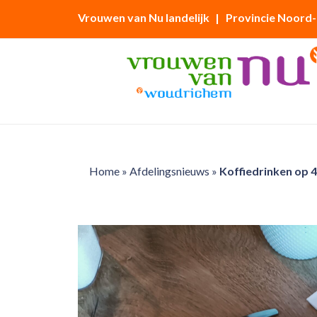
Vrouwen van Nu landelijk
| Provincie Noord
Home
»
Afdelingsnieuws
»
Koffiedrinken op 