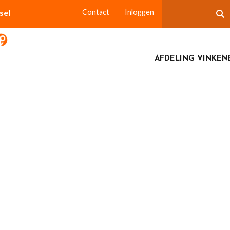
sel
Contact
Inloggen
AFDELING VINKEN
6 oktober 2024: Papoea-Nieuw-Guinea