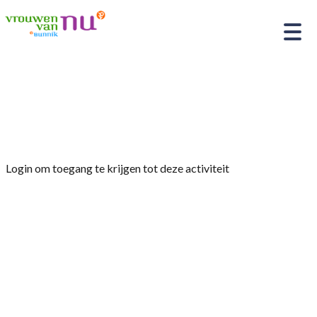
Home
»
Opgraving boomstamwaterput; Aanleg
waterleiding in het Kromme Rijngebied
Login om toegang te krijgen tot deze activiteit