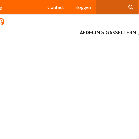
e
Contact
Inloggen
AFDELING GASSELTERNI
r vergadering