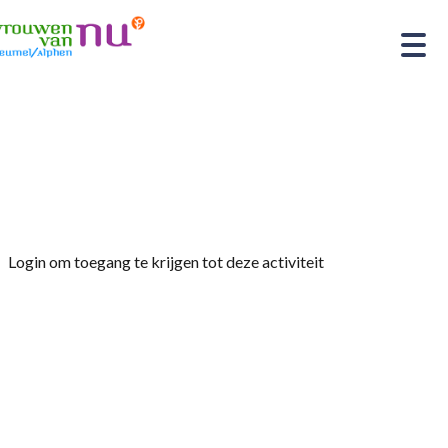
Home
»
De lezing slachtofferhulp door Mevr.
Tamar-Visser gaat vanavond niet door. In plaats
hiervan hebben we een filmavond.
Login om toegang te krijgen tot deze activiteit