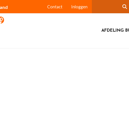
land
Contact
Inloggen
AFDELING B