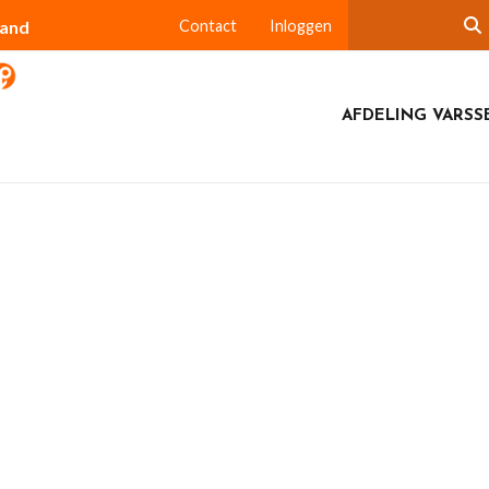
land
Contact
Inloggen
AFDELING VARSS