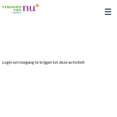
Home
»
Avond voor commissieleden en
contactvrouwen in De Raat
Login om toegang te krijgen tot deze activiteit