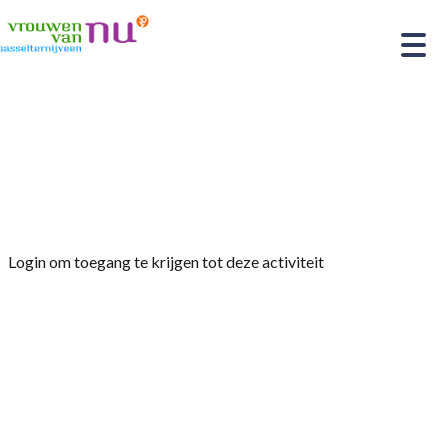
Home
»
22 augustus commissie reizen fietsdag
Nationaal park Drentse Aa zelf bij de commissie
aanmelden
Login om toegang te krijgen tot deze activiteit