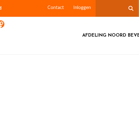
d
Contact
Inloggen
AFDELING NOORD BEV
elburg