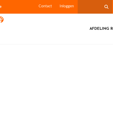
e
Contact
Inloggen
AFDELING 
leumbijeenkomst tot en met 6 maart