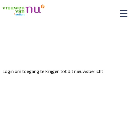
Home
»
Afdelingsnieuws
»
Jaarprogramma april
2025 t/m april 2026
Login om toegang te krijgen tot dit nieuwsbericht