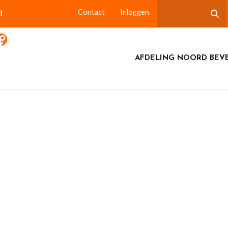
d
Contact
Inloggen
AFDELING NOORD BEV
MES