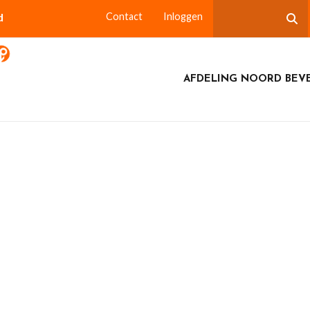
d
Contact
Inloggen
AFDELING NOORD BEV
ee