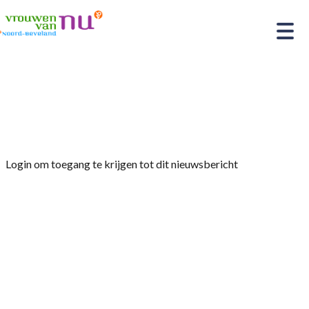
Home
»
Afdelingsnieuws
»
Fietsclub VIA Boot-en
fietstocht Zierikzee
Login om toegang te krijgen tot dit nieuwsbericht