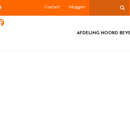
d
Contact
Inloggen
AFDELING NOORD BEV
uiting seizoen