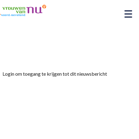
Home
»
Afdelingsnieuws
»
Excursie vanaf de
Oesterput naar de Zandhoek
Login om toegang te krijgen tot dit nieuwsbericht