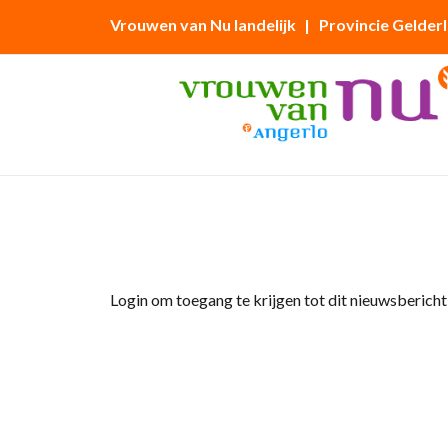
Vrouwen van Nu landelijk
| Provincie Gelder
Home
»
Afdelingsnieuws
»
Een cheque van Ha
Login om toegang te krijgen tot dit nieuwsbericht