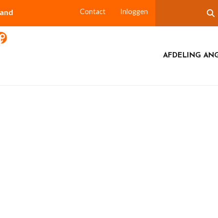
land
Contact
Inloggen
AFDELING AN
lfvasten-Angerlo