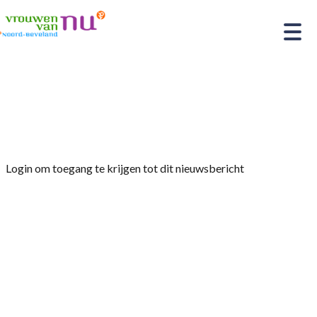
Home
»
Afdelingsnieuws
»
Creatief Café
‘Opruiming’
Login om toegang te krijgen tot dit nieuwsbericht