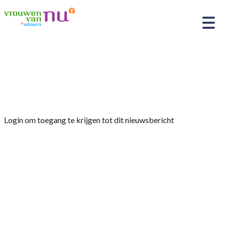
Home
»
Afdelingsnieuws
»
bijeenkomst maandag 8
januari 2024 “Trio van allus wat”
Login om toegang te krijgen tot dit nieuwsbericht