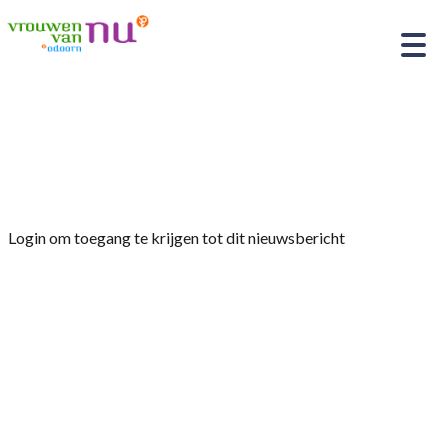
Home
»
Afdelingsnieuws
»
bijeenkomst maandag
18 maart 2024 “Haarwerken van Koopal”
Login om toegang te krijgen tot dit nieuwsbericht